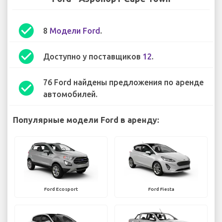
check_circle
8
Модели Ford
.
check_circle
Доступно у поставщиков
12
.
76 Ford найдены предложения по аренде
check_circle
автомобилей.
Популярные модели Ford в аренду:
Ford Ecosport
Ford Fiesta