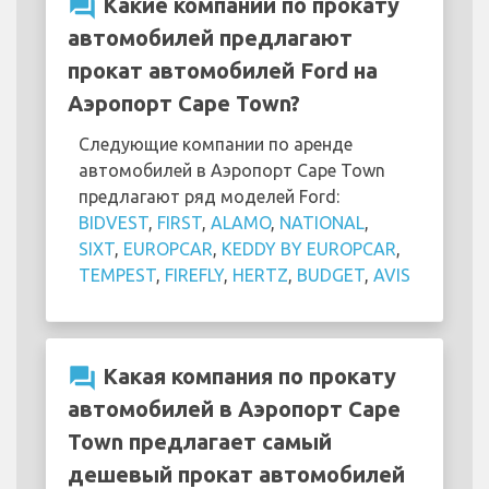
question_answer
Какие компании по прокату
автомобилей предлагают
прокат автомобилей Ford на
Аэропорт Cape Town?
Следующие компании по аренде
автомобилей в Аэропорт Cape Town
предлагают ряд моделей Ford:
BIDVEST
,
FIRST
,
ALAMO
,
NATIONAL
,
SIXT
,
EUROPCAR
,
KEDDY BY EUROPCAR
,
TEMPEST
,
FIREFLY
,
HERTZ
,
BUDGET
,
AVIS
question_answer
Какая компания по прокату
автомобилей в Аэропорт Cape
Town предлагает самый
дешевый прокат автомобилей