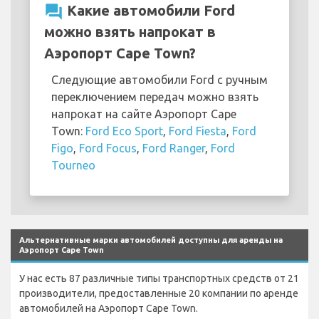
question_answer
Какие автомобили Ford
можно взять напрокат в
Аэропорт Cape Town?
Следующие автомобили Ford с ручным
переключением передач можно взять
напрокат на сайте Аэропорт Cape
Town:
Ford Eco Sport
,
Ford Fiesta
,
Ford
Figo
,
Ford Focus
,
Ford Ranger
,
Ford
Tourneo
Альтернативные марки автомобилей доступны для аренды на
Аэропорт Cape Town
У нас есть 87 различные типы транспортных средств от 21
производители, предоставленные 20 компании по аренде
автомобилей на Аэропорт Cape Town.