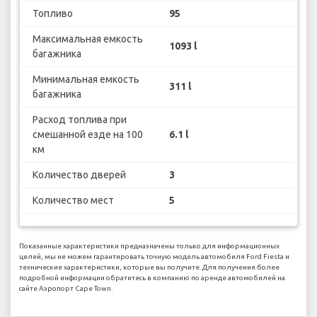
Топливо
95
Максимальная емкость
1093 l
багажника
Минимальная емкость
311 l
багажника
Расход топлива при
смешанной езде на 100
6.1 l
км
Количество дверей
3
Количество мест
5
Показанные характеристики предназначены только для информационных
целей, мы не можем гарантировать точную модель автомобиля Ford Fiesta и
технические характеристики, которые вы получите. Для получения более
подробной информации обратитесь в компанию по аренде автомобилей на
сайте Аэропорт Cape Town.