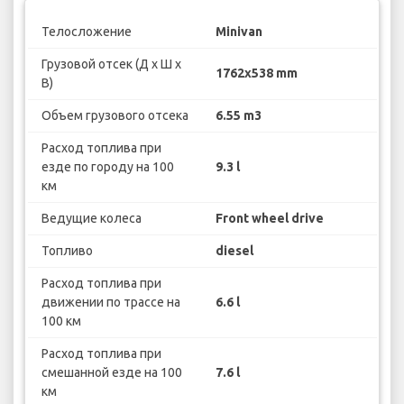
Телосложение
Minivan
Грузовой отсек (Д х Ш х
1762x538 mm
В)
Объем грузового отсека
6.55 m3
Расход топлива при
езде по городу на 100
9.3 l
км
Ведущие колеса
Front wheel drive
Топливо
diesel
Расход топлива при
движении по трассе на
6.6 l
100 км
Расход топлива при
смешанной езде на 100
7.6 l
км