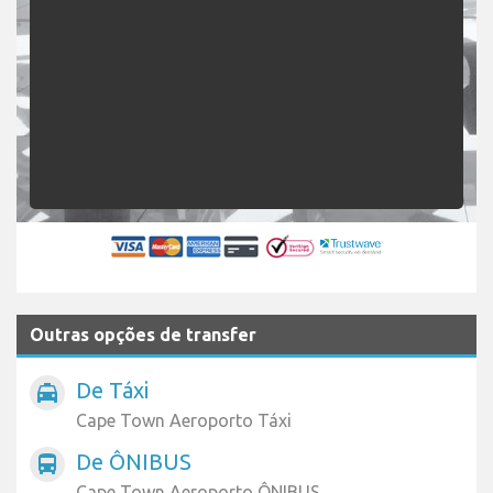
Outras opções de transfer
De Táxi
local_taxi
Cape Town Aeroporto Táxi
De ÔNIBUS
directions_bus
Cape Town Aeroporto ÔNIBUS