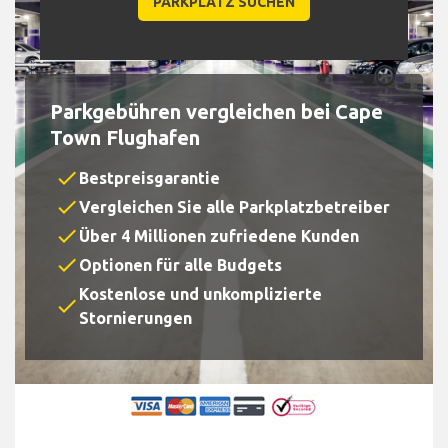
Parkgebühren vergleichen bei Cape
Town Flughafen
check
Bestpreisgarantie
check
Vergleichen Sie alle Parkplatzbetreiber
check
Über 4 Millionen zufriedene Kunden
check
Optionen für alle Budgets
Kostenlose und unkomplizierte
check
Stornierungen