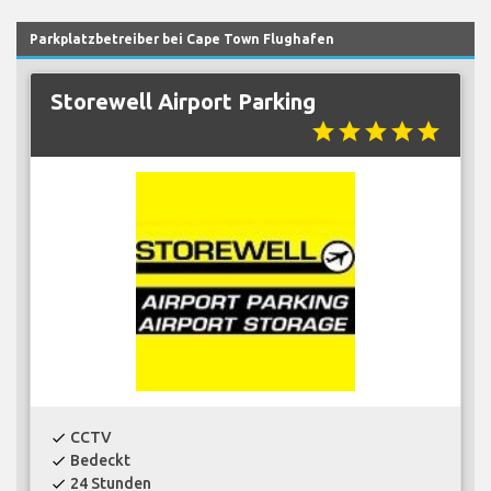
Parkplatzbetreiber bei Cape Town Flughafen
Storewell Airport Parking
star
star
star
star
star
CCTV
check
Bedeckt
check
24 Stunden
check