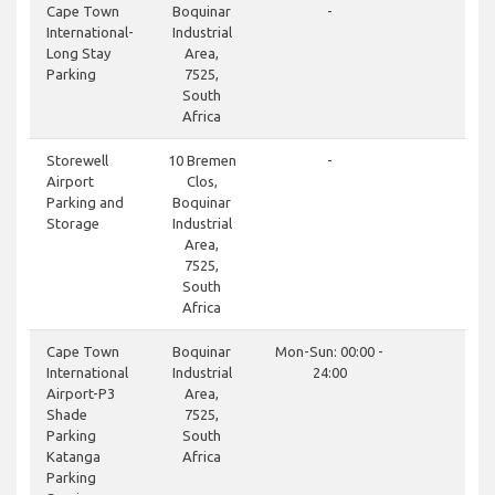
clo
Cape Town
Boquinar
-
International-
Industrial
Long Stay
Area,
Parking
7525,
South
Africa
clo
Storewell
10 Bremen
-
Airport
Clos,
Parking and
Boquinar
Storage
Industrial
Area,
7525,
South
Africa
clo
Cape Town
Boquinar
Mon-Sun: 00:00 -
International
Industrial
24:00
Airport-P3
Area,
Shade
7525,
Parking
South
Katanga
Africa
Parking