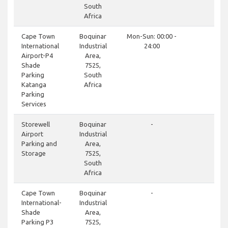
South
Africa
clo
Cape Town
Boquinar
Mon-Sun: 00:00 -
International
Industrial
24:00
Airport-P4
Area,
Shade
7525,
Parking
South
Katanga
Africa
Parking
Services
do
Storewell
Boquinar
-
Airport
Industrial
Parking and
Area,
Storage
7525,
South
Africa
clo
Cape Town
Boquinar
-
International-
Industrial
Shade
Area,
Parking P3
7525,