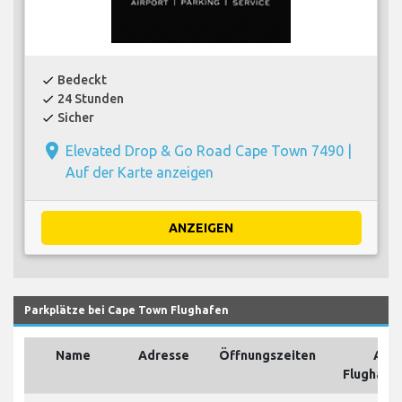
Bedeckt
check
24 Stunden
check
Sicher
check
place
Elevated Drop & Go Road Cape Town 7490 |
Auf der Karte anzeigen
ANZEIGEN
Parkplätze bei Cape Town Flughafen
Name
Adresse
Öffnungszeiten
Auf
Flughafe