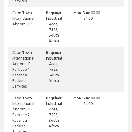
Services
clo
Cape Town
Boquinar
Mon-Sun: 00:00 -
International
Industrial
24:00
Airport - P5
Area,
7525,
South
Africa
do
Cape Town
Boquinar
-
International
Industrial
Airport - P1
Area,
Parkade 1
7525,
Katanga
South
Parking
Africa
Services
do
Cape Town
Boquinar
Mon-Sun: 00:00 -
International
Industrial
24:00
Airport - P2
Area,
Parkade 2
7525,
Katanga
South
Parking
Africa
Services