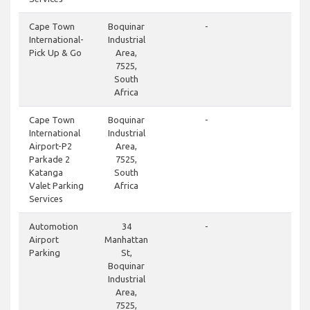
do
Cape Town
Boquinar
-
International-
Industrial
Pick Up & Go
Area,
7525,
South
Africa
clo
Cape Town
Boquinar
-
International
Industrial
Airport-P2
Area,
Parkade 2
7525,
Katanga
South
Valet Parking
Africa
Services
clo
Automotion
34
-
Airport
Manhattan
Parking
St,
Boquinar
Industrial
Area,
7525,