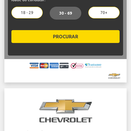
18 - 29
70+
30 - 69
PROCURAR