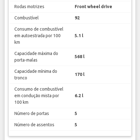
Rodas motrizes
Front wheel drive
Combustível
92
Consumo de combustível
em autoestrada por 100
5.1 l
km
Capacidade máxima do
568 l
porta-malas
Capacidade mínima do
170 l
tronco
Consumo de combustível
em condução mista por
6.2 l
100 km
Número de portas
5
Número de assentos
5