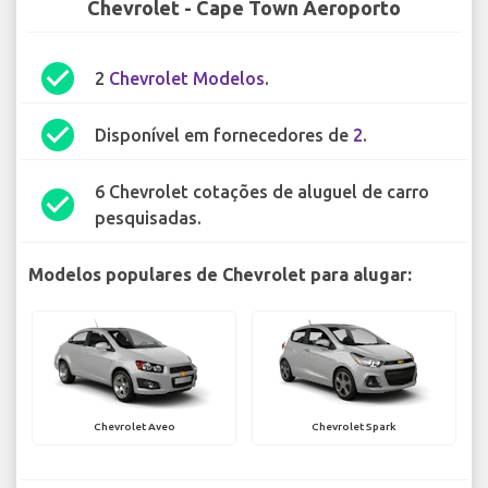
Chevrolet - Cape Town Aeroporto
check_circle
2
Chevrolet Modelos
.
check_circle
Disponível em fornecedores de
2
.
6 Chevrolet cotações de aluguel de carro
check_circle
pesquisadas.
Modelos populares de Chevrolet para alugar:
Chevrolet Aveo
Chevrolet Spark