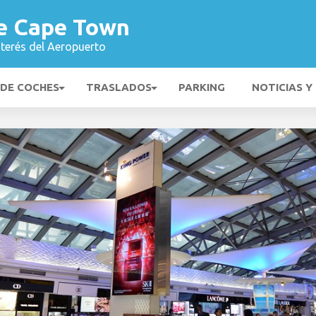
e Cape Town
nterés del Aeropuerto
 DE COCHES
TRASLADOS
PARKING
NOTICIAS Y