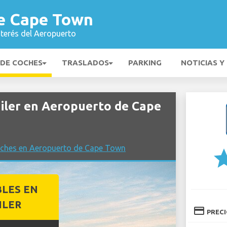
e Cape Town
nterés del Aeropuerto
 DE COCHES
TRASLADOS
PARKING
NOTICIAS Y
iler en Aeropuerto de Cape
oches en Aeropuerto de Cape Town
st
BLES EN
ILER
credit_card
PREC