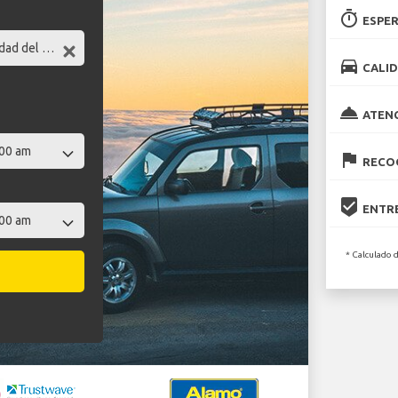
timer
ESPER
directions_car
CALID
room_service
ATEN
flag
RECOG
beenhere
ENTRE
* Calculado 