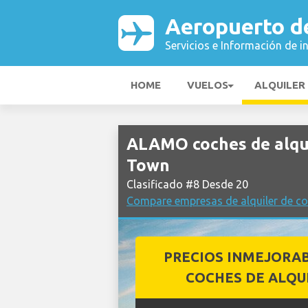
Aeropuerto d
Servicios e Información de i
HOME
VUELOS
ALQUILER
ALAMO coches de alqu
Town
Clasificado #8 Desde 20
Compare empresas de alquiler de c
PRECIOS INMEJORA
COCHES DE ALQU