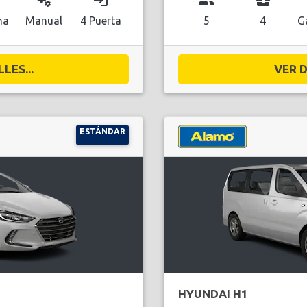
miscellaneous_services
login
group
business_center
na
Manual
4 Puerta
5
4
G
LES...
VER D
ESTÁNDAR
HYUNDAI H1