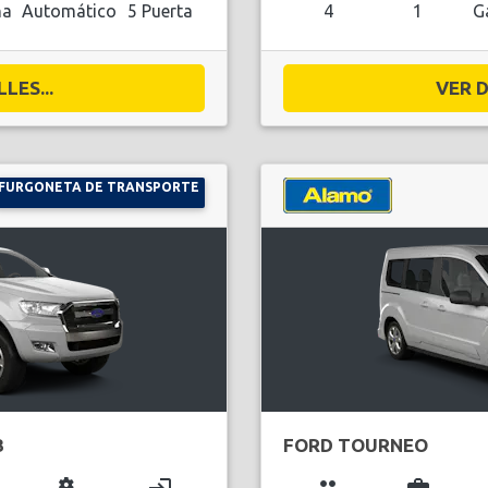
na
Automático
5 Puerta
4
1
G
LES...
VER D
FURGONETA DE TRANSPORTE
B
FORD TOURNEO