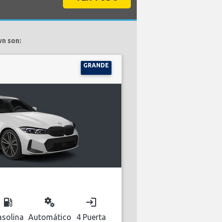
n son:
GRANDE
local_gas_station
miscellaneous_services
login
solina
Automático
4 Puerta