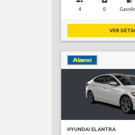
group
business_center
local_gas_station
4
0
Gasoli
VER DETAL
HYUNDAI ELANTRA