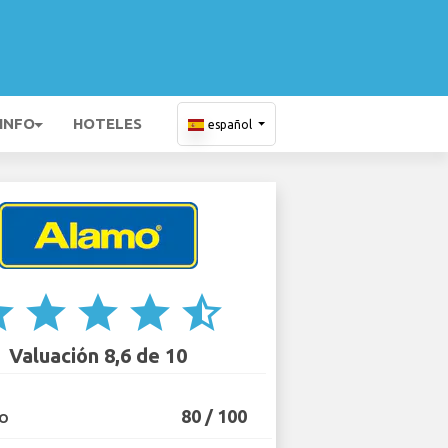
 INFO
HOTELES
español
ar
star
star
star
star_half
Valuación 8,6 de 10
80 / 100
IO