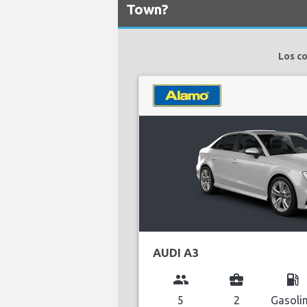
Town?
Los c
AUDI A3
group
business_center
local_gas_station
5
2
Gasoli