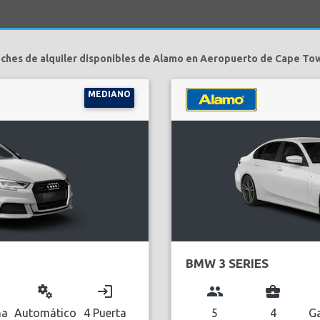
oches de alquiler disponibles de Alamo en Aeropuerto de Cape Tow
MEDIANO
BMW 3 SERIES
miscellaneous_services
login
group
business_center
na
Automático
4 Puerta
5
4
Ga