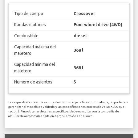
Tipo de cuerpo
Crossover
Ruedas motrices
Four wheel drive (4WD)
Combustible
diesel
Capacidad máxima del
368 l
maletero
Capacidad mínima del
368 l
maletero
Numero de asientos
5
Las especificaciones que se muestran son solo para fines informativos, no podemos
garantizar el modelo de vehículo y las especificaciones exactas de Volvo XC90 que
recibirá. Para obtener detalles específicos, debe consultar con la compañía de
alquiler de automóviles dada en Aeropuerto de Cape Town.