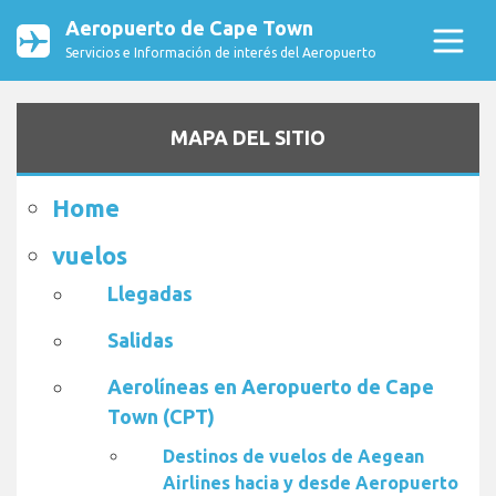
Aeropuerto de Cape Town
Servicios e Información de interés del Aeropuerto
MAPA DEL SITIO
Home
vuelos
Llegadas
Salidas
Aerolíneas en Aeropuerto de Cape
Town (CPT)
Destinos de vuelos de Aegean
Airlines hacia y desde Aeropuerto