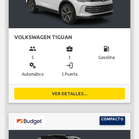
VOLKSWAGEN TIGUAN
group
business_center
local_gas_station
5
3
Gasolina
miscellaneous_services
login
Automático
5 Puerta
VER DETALLES...
COMPACTO