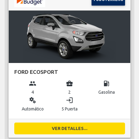
FORD ECOSPORT
group
business_center
local_gas_station
4
2
Gasolina
miscellaneous_services
login
Automático
5 Puerta
VER DETALLES...