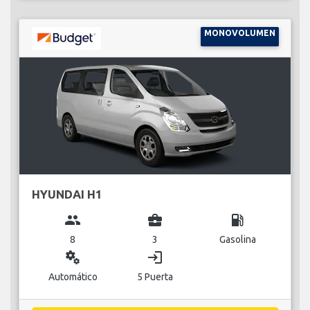
MONOVOLUMEN
HYUNDAI H1
group
business_center
local_gas_station
8
3
Gasolina
miscellaneous_services
login
Automático
5 Puerta