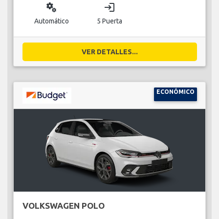
miscellaneous_services
login
Automático
5 Puerta
VER DETALLES...
ECONÓMICO
VOLKSWAGEN POLO