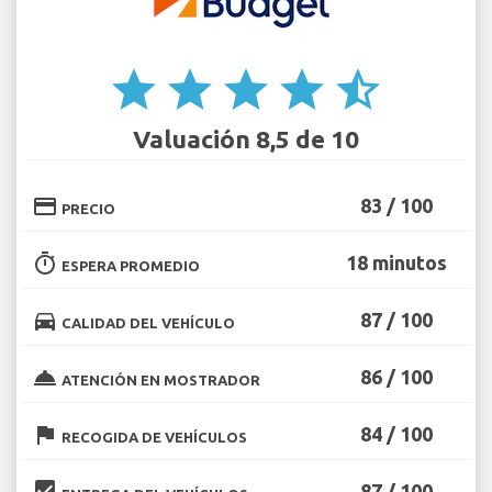
star
star
star
star
star_half
Valuación 8,5 de 10
credit_card
83 / 100
PRECIO
timer
18 minutos
ESPERA PROMEDIO
directions_car
87 / 100
CALIDAD DEL VEHÍCULO
room_service
86 / 100
ATENCIÓN EN MOSTRADOR
flag
84 / 100
RECOGIDA DE VEHÍCULOS
beenhere
87 / 100