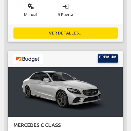
miscellaneous_services
login
Manual
5 Puerta
VER DETALLES...
PREMIUM
MERCEDES C CLASS