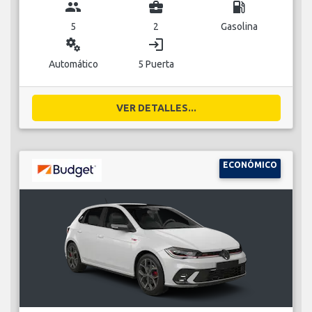
group
business_center
local_gas_station
5
2
Gasolina
miscellaneous_services
login
Automático
5 Puerta
VER DETALLES...
ECONÓMICO