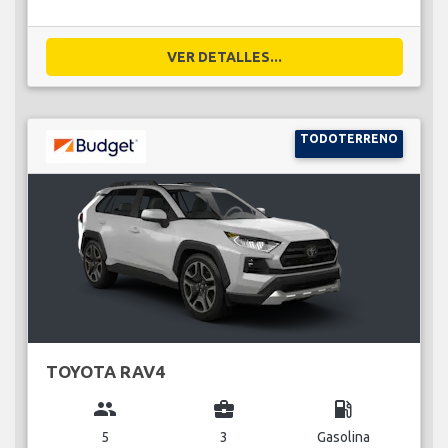
VER DETALLES...
TODOTERRENO
TOYOTA RAV4
group
business_center
local_gas_station
5
3
Gasolina