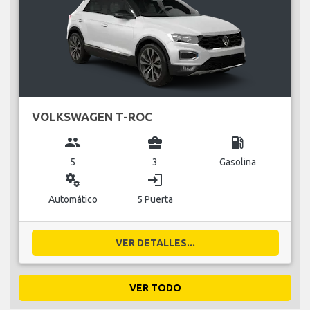
VOLKSWAGEN T-ROC
group
business_center
local_gas_station
5
3
Gasolina
miscellaneous_services
login
Automático
5 Puerta
VER DETALLES...
VER TODO