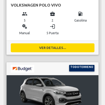
VOLKSWAGEN POLO VIVO
group
business_center
local_gas_station
5
2
Gasolina
miscellaneous_services
login
Manual
5 Puerta
VER DETALLES...
TODOTERRENO