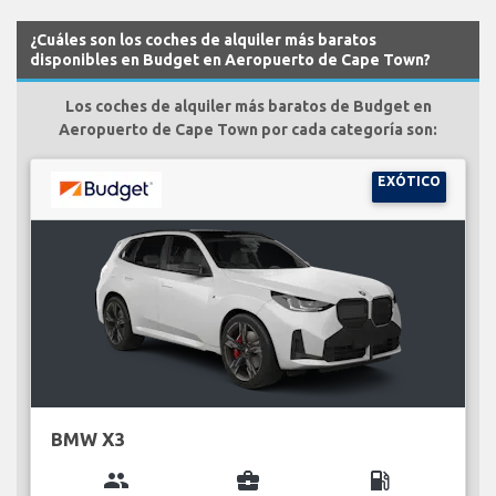
¿Cuáles son los coches de alquiler más baratos
disponibles en Budget en Aeropuerto de Cape Town?
Los coches de alquiler más baratos de Budget en
Aeropuerto de Cape Town por cada categoría son:
EXÓTICO
BMW X3
group
business_center
local_gas_station