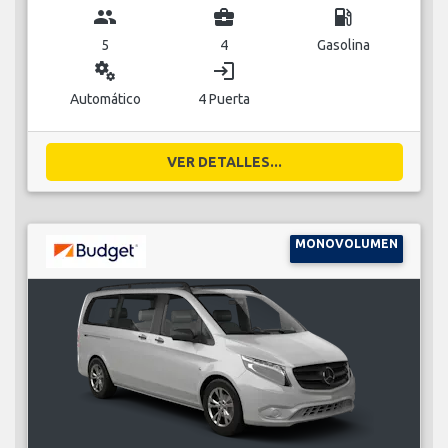
group
business_center
local_gas_station
5
4
Gasolina
miscellaneous_services
login
Automático
4 Puerta
VER DETALLES...
MONOVOLUMEN