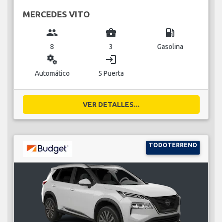
MERCEDES VITO
group
business_center
local_gas_station
8
3
Gasolina
miscellaneous_services
login
Automático
5 Puerta
VER DETALLES...
TODOTERRENO