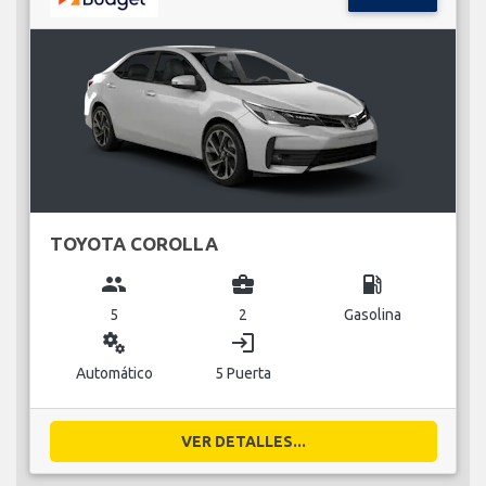
TOYOTA COROLLA
group
business_center
local_gas_station
5
2
Gasolina
miscellaneous_services
login
Automático
5 Puerta
VER DETALLES...