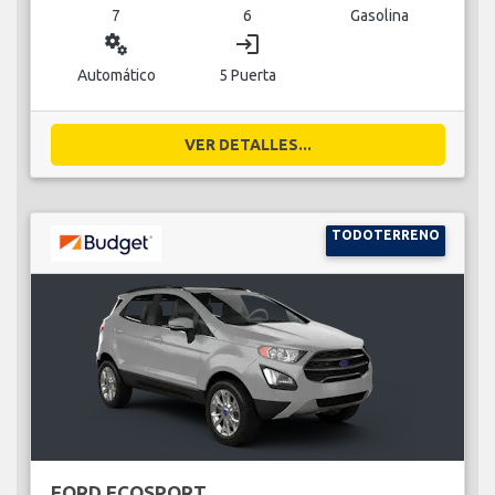
7
6
Gasolina
miscellaneous_services
login
Automático
5 Puerta
VER DETALLES...
TODOTERRENO
FORD ECOSPORT