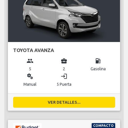
TOYOTA AVANZA
group
business_center
local_gas_station
5
2
Gasolina
miscellaneous_services
login
Manual
5 Puerta
VER DETALLES...
COMPACTO