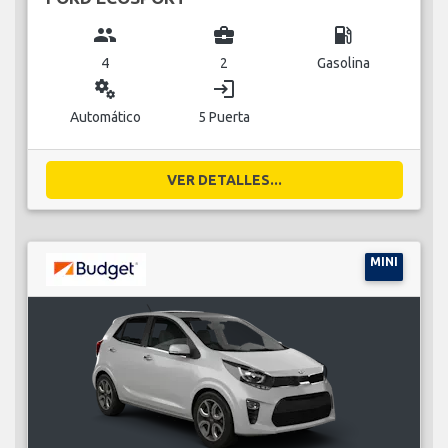
group
business_center
local_gas_station
4
2
Gasolina
miscellaneous_services
login
Automático
5 Puerta
VER DETALLES...
MINI