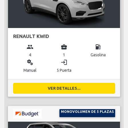
RENAULT KWID
group
business_center
local_gas_station
4
1
Gasolina
miscellaneous_services
login
Manual
5 Puerta
VER DETALLES...
MONOVOLUMEN DE 5 PLAZAS