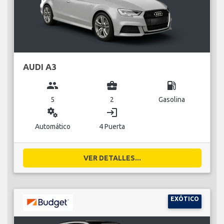
AUDI A3
group
business_center
local_gas_station
5
2
Gasolina
miscellaneous_services
login
Automático
4 Puerta
VER DETALLES...
EXÓTICO