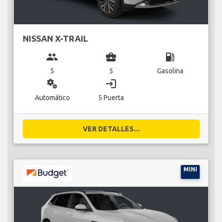
NISSAN X-TRAIL
group
business_center
local_gas_station
5
5
Gasolina
miscellaneous_services
login
Automático
5 Puerta
VER DETALLES...
MINI