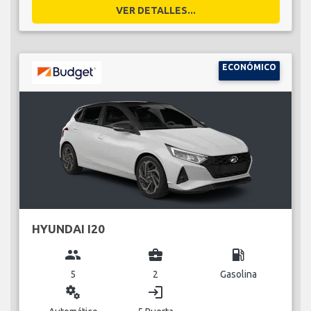
VER DETALLES...
ECONÓMICO
HYUNDAI I20
group
business_center
local_gas_station
5
2
Gasolina
miscellaneous_services
login