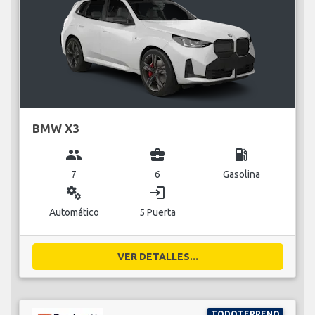
BMW X3
group
business_center
local_gas_station
7
6
Gasolina
miscellaneous_services
login
Automático
5 Puerta
VER DETALLES...
TODOTERRENO