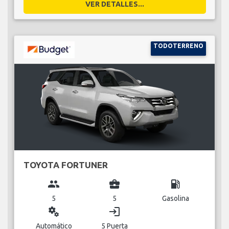
VER DETALLES...
TODOTERRENO
TOYOTA FORTUNER
group
business_center
local_gas_station
5
5
Gasolina
miscellaneous_services
login
Automático
5 Puerta