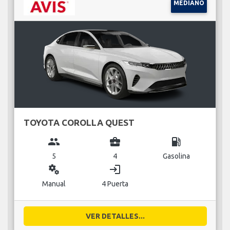
MEDIANO
TOYOTA COROLLA QUEST
group
business_center
local_gas_station
5
4
Gasolina
miscellaneous_services
login
Manual
4 Puerta
VER DETALLES...