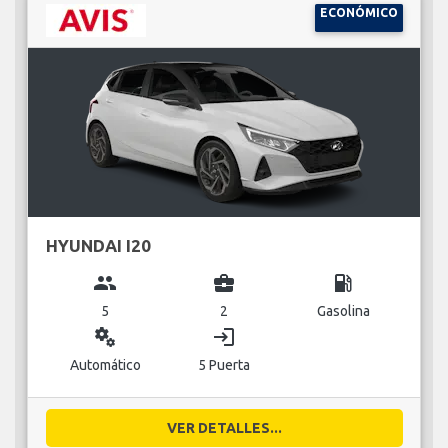
ECONÓMICO
HYUNDAI I20
group
business_center
local_gas_station
5
2
Gasolina
miscellaneous_services
login
Automático
5 Puerta
VER DETALLES...