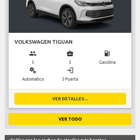
VOLKSWAGEN TIGUAN
group
business_center
local_gas_station
5
3
Gasolina
miscellaneous_services
login
Automático
5 Puerta
VER DETALLES...
VER TODO