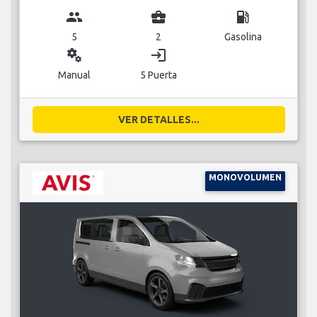
group
business_center
local_gas_station
5
2
Gasolina
miscellaneous_services
login
Manual
5 Puerta
VER DETALLES...
MONOVOLUMEN