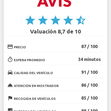
star
star
star
star
star_half
Valuación 8,7 de 10
credit_card
87 / 100
PRECIO
timer
34 minutos
ESPERA PROMEDIO
directions_car
91 / 100
CALIDAD DEL VEHÍCULO
room_service
86 / 100
ATENCIÓN EN MOSTRADOR
flag
85 / 100
RECOGIDA DE VEHÍCULOS
beenhere
88 / 100