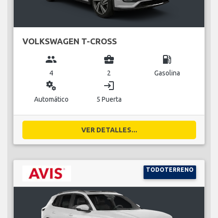
VOLKSWAGEN T-CROSS
group
business_center
local_gas_station
4
2
Gasolina
miscellaneous_services
login
Automático
5 Puerta
VER DETALLES...
TODOTERRENO