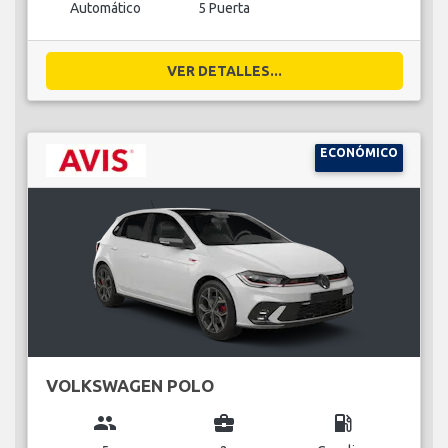
Automático
5 Puerta
VER DETALLES...
ECONÓMICO
VOLKSWAGEN POLO
group
business_center
local_gas_station