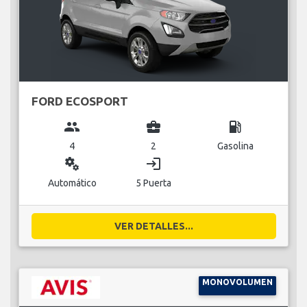
FORD ECOSPORT
group
business_center
local_gas_station
4
2
Gasolina
miscellaneous_services
login
Automático
5 Puerta
VER DETALLES...
MONOVOLUMEN