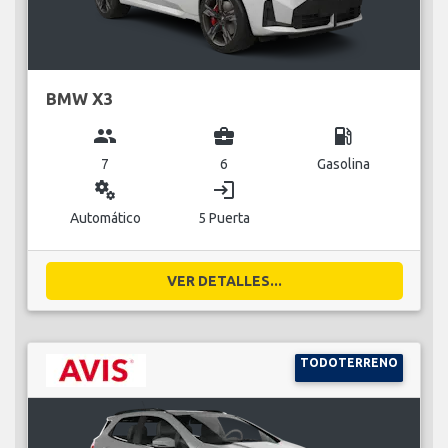
BMW X3
group
business_center
local_gas_station
7
6
Gasolina
miscellaneous_services
login
Automático
5 Puerta
VER DETALLES...
TODOTERRENO