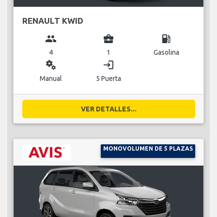
RENAULT KWID
group
business_center
local_gas_station
4
1
Gasolina
miscellaneous_services
login
Manual
5 Puerta
VER DETALLES...
MONOVOLUMEN DE 5 PLAZAS