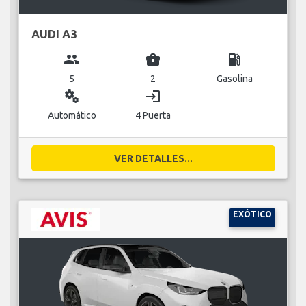
AUDI A3
group
business_center
local_gas_station
5
2
Gasolina
miscellaneous_services
login
Automático
4 Puerta
VER DETALLES...
EXÓTICO