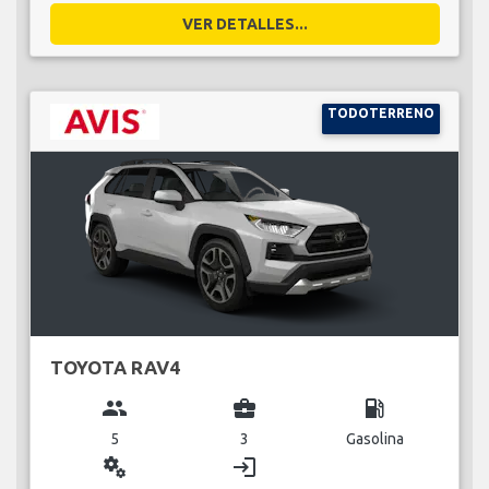
VER DETALLES...
TODOTERRENO
TOYOTA RAV4
group
business_center
local_gas_station
5
3
Gasolina
miscellaneous_services
login