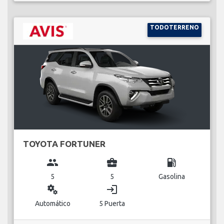
TODOTERRENO
TOYOTA FORTUNER
group
business_center
local_gas_station
5
5
Gasolina
miscellaneous_services
login
Automático
5 Puerta