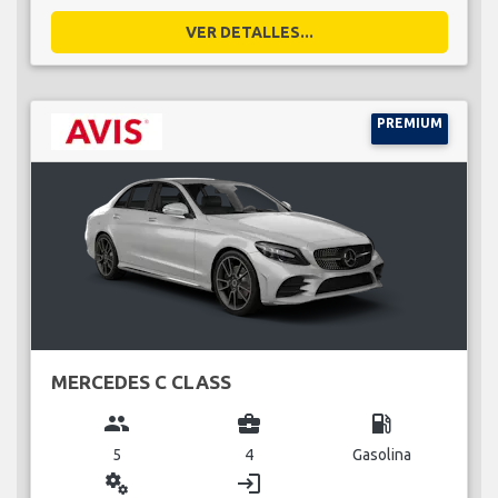
VER DETALLES...
PREMIUM
MERCEDES C CLASS
group
business_center
local_gas_station
5
4
Gasolina
miscellaneous_services
login