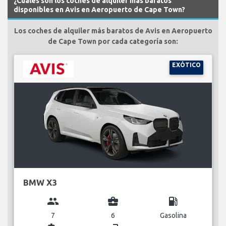
¿Cuáles son los coches de alquiler más baratos
disponibles en Avis en Aeropuerto de Cape Town?
Los coches de alquiler más baratos de Avis en Aeropuerto
de Cape Town por cada categoría son:
EXÓTICO
BMW X3
group
business_center
local_gas_station
7
6
Gasolina