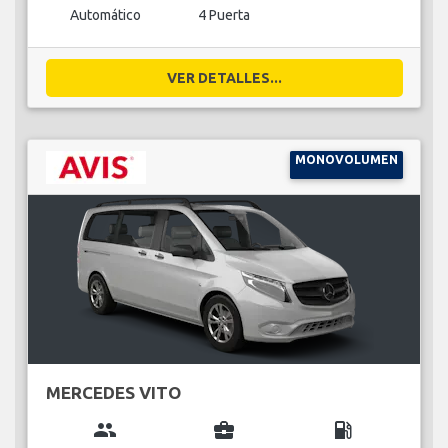
Automático
4 Puerta
VER DETALLES...
MONOVOLUMEN
MERCEDES VITO
group
business_center
local_gas_station