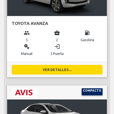
TOYOTA AVANZA
group
business_center
local_gas_station
5
2
Gasolina
miscellaneous_services
login
Manual
5 Puerta
VER DETALLES...
COMPACTO