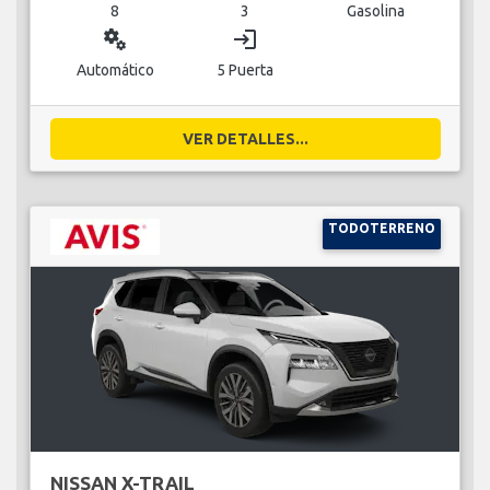
8
3
Gasolina
miscellaneous_services
login
Automático
5 Puerta
VER DETALLES...
TODOTERRENO
NISSAN X-TRAIL