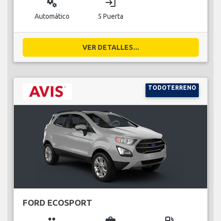
miscellaneous_services
login
Automático
5 Puerta
VER DETALLES...
TODOTERRENO
FORD ECOSPORT
group
business_center
local_gas_station