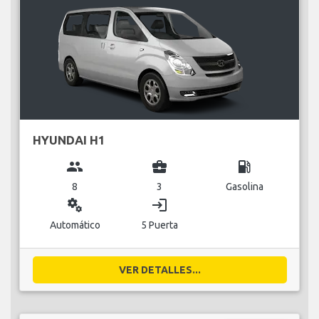
HYUNDAI H1
group
business_center
local_gas_station
8
3
Gasolina
miscellaneous_services
login
Automático
5 Puerta
VER DETALLES...