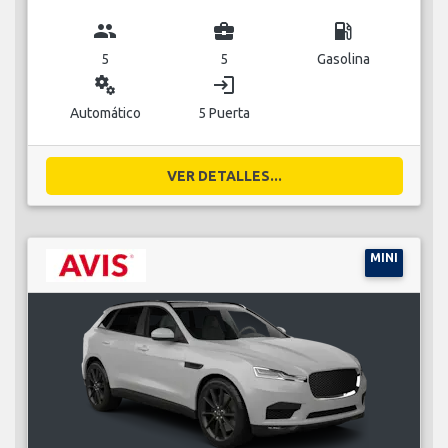
group
business_center
local_gas_station
5
5
Gasolina
miscellaneous_services
login
Automático
5 Puerta
VER DETALLES...
MINI