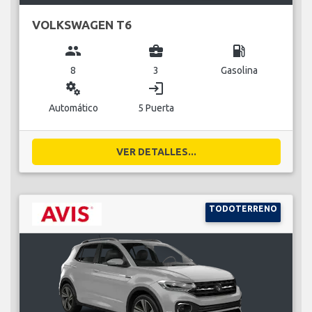
VOLKSWAGEN T6
group
business_center
local_gas_station
8
3
Gasolina
miscellaneous_services
login
Automático
5 Puerta
VER DETALLES...
TODOTERRENO