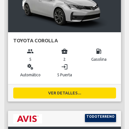
TOYOTA COROLLA
group
business_center
local_gas_station
5
2
Gasolina
miscellaneous_services
login
Automático
5 Puerta
VER DETALLES...
TODOTERRENO