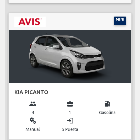
MINI
KIA PICANTO
group
business_center
local_gas_station
4
1
Gasolina
miscellaneous_services
login
Manual
5 Puerta